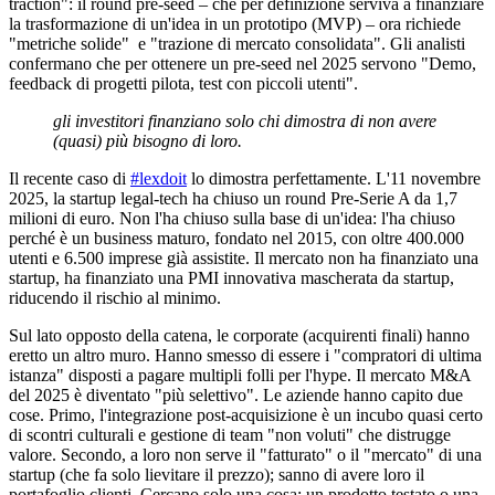
traction": il round pre-seed – che per definizione serviva a finanziare
la trasformazione di un'idea in un prototipo (MVP) – ora richiede
"metriche solide" e "trazione di mercato consolidata". Gli analisti
confermano che per ottenere un pre-seed nel 2025 servono "Demo,
feedback di progetti pilota, test con piccoli utenti".
gli investitori finanziano solo chi dimostra di non avere
(quasi) più bisogno di loro.
Il recente caso di
#lexdoit
lo dimostra perfettamente. L'11 novembre
2025, la startup legal-tech ha chiuso un round Pre-Serie A da 1,7
milioni di euro. Non l'ha chiuso sulla base di un'idea: l'ha chiuso
perché è un business maturo, fondato nel 2015, con oltre 400.000
utenti e 6.500 imprese già assistite. Il mercato non ha finanziato una
startup, ha finanziato una PMI innovativa mascherata da startup,
riducendo il rischio al minimo.
Sul lato opposto della catena, le corporate (acquirenti finali) hanno
eretto un altro muro. Hanno smesso di essere i "compratori di ultima
istanza" disposti a pagare multipli folli per l'hype. Il mercato M&A
del 2025 è diventato "più selettivo". Le aziende hanno capito due
cose. Primo, l'integrazione post-acquisizione è un incubo quasi certo
di scontri culturali e gestione di team "non voluti" che distrugge
valore. Secondo, a loro non serve il "fatturato" o il "mercato" di una
startup (che fa solo lievitare il prezzo); sanno di avere loro il
portafoglio clienti. Cercano solo una cosa: un prodotto testato o una