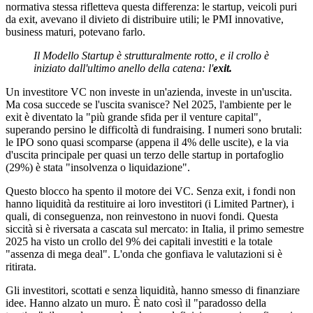
normativa stessa rifletteva questa differenza: le startup, veicoli puri
da exit, avevano il divieto di distribuire utili; le PMI innovative,
business maturi, potevano farlo.
Il Modello Startup è strutturalmente rotto, e il crollo è
iniziato dall'ultimo anello della catena: l'
exit.
Un investitore VC non investe in un'azienda, investe in un'uscita.
Ma cosa succede se l'uscita svanisce? Nel 2025, l'ambiente per le
exit è diventato la "più grande sfida per il venture capital",
superando persino le difficoltà di fundraising. I numeri sono brutali:
le IPO sono quasi scomparse (appena il 4% delle uscite), e la via
d'uscita principale per quasi un terzo delle startup in portafoglio
(29%) è stata "insolvenza o liquidazione".
Questo blocco ha spento il motore dei VC. Senza exit, i fondi non
hanno liquidità da restituire ai loro investitori (i Limited Partner), i
quali, di conseguenza, non reinvestono in nuovi fondi. Questa
siccità si è riversata a cascata sul mercato: in Italia, il primo semestre
2025 ha visto un crollo del 9% dei capitali investiti e la totale
"assenza di mega deal". L'onda che gonfiava le valutazioni si è
ritirata.
Gli investitori, scottati e senza liquidità, hanno smesso di finanziare
idee. Hanno alzato un muro. È nato così il "paradosso della