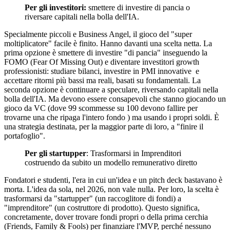
Per gli investitori:
smettere di investire di pancia o
riversare capitali nella bolla dell'IA.
Specialmente piccoli e Business Angel, il gioco del "super
moltiplicatore" facile è finito. Hanno davanti una scelta netta. La
prima opzione è smettere di investire "di pancia" inseguendo la
FOMO (Fear Of Missing Out) e diventare investitori growth
professionisti: studiare bilanci, investire in PMI innovative e
accettare ritorni più bassi ma reali, basati su fondamentali. La
seconda opzione è continuare a speculare, riversando capitali nella
bolla dell'IA. Ma devono essere consapevoli che stanno giocando un
gioco da VC (dove 99 scommesse su 100 devono fallire per
trovarne una che ripaga l'intero fondo ) ma usando i propri soldi. È
una strategia destinata, per la maggior parte di loro, a "finire il
portafoglio".
Per gli startupper
: Trasformarsi in Imprenditori
costruendo da subito un modello remunerativo diretto
Fondatori e studenti, l'era in cui un'idea e un pitch deck bastavano è
morta. L'idea da sola, nel 2026, non vale nulla. Per loro, la scelta è
trasformarsi da "startupper" (un raccoglitore di fondi) a
"imprenditore" (un costruttore di prodotto). Questo significa,
concretamente, dover trovare fondi propri o della prima cerchia
(Friends, Family & Fools) per finanziare l'MVP, perché nessuno