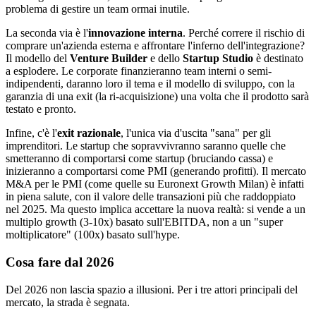
problema di gestire un team ormai inutile.
La seconda via è l'
innovazione interna
. Perché correre il rischio di
comprare un'azienda esterna e affrontare l'inferno dell'integrazione?
Il modello del
Venture Builder
e dello
Startup Studio
è destinato
a esplodere. Le corporate finanzieranno team interni o semi-
indipendenti, daranno loro il tema e il modello di sviluppo, con la
garanzia di una exit (la ri-acquisizione) una volta che il prodotto sarà
testato e pronto.
Infine, c'è l'
exit razionale
, l'unica via d'uscita "sana" per gli
imprenditori. Le startup che sopravvivranno saranno quelle che
smetteranno di comportarsi come startup (bruciando cassa) e
inizieranno a comportarsi come PMI (generando profitti). Il mercato
M&A per le PMI (come quelle su Euronext Growth Milan) è infatti
in piena salute, con il valore delle transazioni più che raddoppiato
nel 2025. Ma questo implica accettare la nuova realtà: si vende a un
multiplo growth (3-10x) basato sull'EBITDA, non a un "super
moltiplicatore" (100x) basato sull'hype.
Cosa fare dal 2026
Del 2026 non lascia spazio a illusioni. Per i tre attori principali del
mercato, la strada è segnata.