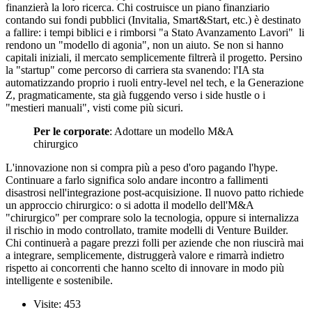
finanzierà la loro ricerca. Chi costruisce un piano finanziario
contando sui fondi pubblici (Invitalia, Smart&Start, etc.) è destinato
a fallire: i tempi biblici e i rimborsi "a Stato Avanzamento Lavori" li
rendono un "modello di agonia", non un aiuto. Se non si hanno
capitali iniziali, il mercato semplicemente filtrerà il progetto. Persino
la "startup" come percorso di carriera sta svanendo: l'IA sta
automatizzando proprio i ruoli entry-level nel tech, e la Generazione
Z, pragmaticamente, sta già fuggendo verso i side hustle o i
"mestieri manuali", visti come più sicuri.
Per le corporate
: Adottare un modello M&A
chirurgico
L'innovazione non si compra più a peso d'oro pagando l'hype.
Continuare a farlo significa solo andare incontro a fallimenti
disastrosi nell'integrazione post-acquisizione. Il nuovo patto richiede
un approccio chirurgico: o si adotta il modello dell'M&A
"chirurgico" per comprare solo la tecnologia, oppure si internalizza
il rischio in modo controllato, tramite modelli di Venture Builder.
Chi continuerà a pagare prezzi folli per aziende che non riuscirà mai
a integrare, semplicemente, distruggerà valore e rimarrà indietro
rispetto ai concorrenti che hanno scelto di innovare in modo più
intelligente e sostenibile.
Visite: 453