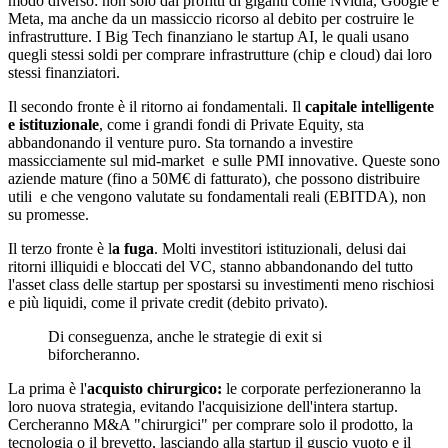
modo diverso: non solo dai profitti di giganti come Nvidia, Google e
Meta, ma anche da un massiccio ricorso al debito per costruire le
infrastrutture. I Big Tech finanziano le startup AI, le quali usano
quegli stessi soldi per comprare infrastrutture (chip e cloud) dai loro
stessi finanziatori.
Il secondo fronte è il ritorno ai fondamentali. Il
capitale intelligente
e istituzionale
, come i grandi fondi di Private Equity, sta
abbandonando il venture puro. Sta tornando a investire
massicciamente sul mid-market e sulle PMI innovative. Queste sono
aziende mature (fino a 50M€ di fatturato), che possono distribuire
utili e che vengono valutate su fondamentali reali (EBITDA), non
su promesse.
Il terzo fronte è l
a fuga
. Molti investitori istituzionali, delusi dai
ritorni illiquidi e bloccati del VC, stanno abbandonando del tutto
l'asset class delle startup per spostarsi su investimenti meno rischiosi
e più liquidi, come il private credit (debito privato).
Di conseguenza, anche le strategie di exit si
biforcheranno.
La prima è l'
acquisto chirurgico:
le corporate perfezioneranno la
loro nuova strategia, evitando l'acquisizione dell'intera startup.
Cercheranno M&A "chirurgici" per comprare solo il prodotto, la
tecnologia o il brevetto, lasciando alla startup il guscio vuoto e il