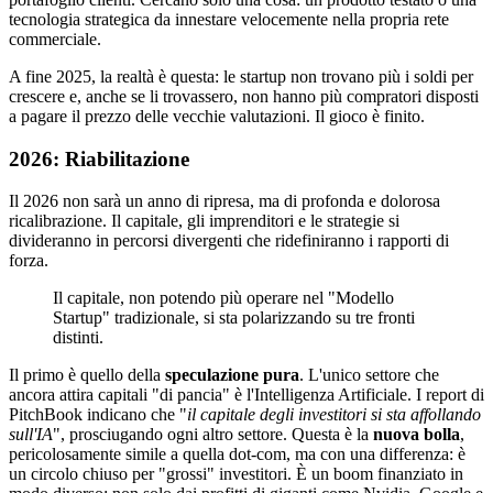
tecnologia strategica da innestare velocemente nella propria rete
commerciale.
A fine 2025, la realtà è questa: le startup non trovano più i soldi per
crescere e, anche se li trovassero, non hanno più compratori disposti
a pagare il prezzo delle vecchie valutazioni. Il gioco è finito.
2026: Riabilitazione
Il 2026 non sarà un anno di ripresa, ma di profonda e dolorosa
ricalibrazione. Il capitale, gli imprenditori e le strategie si
divideranno in percorsi divergenti che ridefiniranno i rapporti di
forza.
Il capitale, non potendo più operare nel "Modello
Startup" tradizionale, si sta polarizzando su tre fronti
distinti.
Il primo è quello della
speculazione pura
. L'unico settore che
ancora attira capitali "di pancia" è l'Intelligenza Artificiale. I report di
PitchBook indicano che "
il capitale degli investitori si sta affollando
sull'IA
", prosciugando ogni altro settore. Questa è la
nuova bolla
,
pericolosamente simile a quella dot-com, ma con una differenza: è
un circolo chiuso per "grossi" investitori. È un boom finanziato in